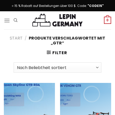
Skip
⭐ 15 % Rabatt auf Bestellungen über 100 $. Code:
"CODE15"
to
content
0
START
/
PRODUKTE VERSCHLAGWORTET MIT
„GTR“
FILTER