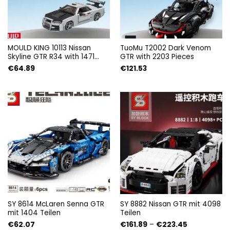
MOULD KING 10113 Nissan
TuoMu T2002 Dark Venom
Skyline GTR R34 with 1471
GTR with 2203 Pieces
Pieces
€
64.89
€
121.53
SY 8614 McLaren Senna GTR
SY 8882 Nissan GTR mit 4098
mit 1404 Teilen
Teilen
Preisspanne
€
62.07
€
161.89
–
€
223.45