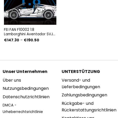
FEI FAN F10002 1:8
Lamborghini Aventador SVJ
Roadster mit 4038 Teilen
Preisspanne:
€
147.30
–
€
190.50
€147.30
bis
€190.50
Unser Unternehmen
UNTERSTÜTZUNG
Über uns
Versand- und
Lieferbedingungen
Nutzungsbedingungen
Zahlungsbedingungen
Datenschutzrichtlinien
Rückgabe- und
DMCA -
Rückerstattungsrichtlinien
Urheberrechtsrichtlinie