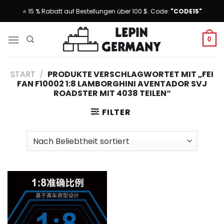
Skip
⭐ 15 % Rabatt auf Bestellungen über 100 $. Code:
"CODE15"
to
content
0
START
/
PRODUKTE VERSCHLAGWORTET MIT „FEI
FAN F10002 1:8 LAMBORGHINI AVENTADOR SVJ
ROADSTER MIT 4038 TEILEN“
FILTER