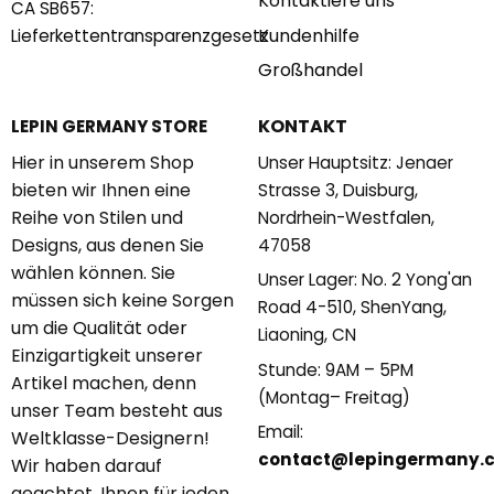
Kontaktiere uns
CA SB657:
Kundenhilfe
Lieferkettentransparenzgesetz
Großhandel
KONTAKT
LEPIN GERMANY STORE
Hier in unserem Shop
Unser Hauptsitz: Jenaer
bieten wir Ihnen eine
Strasse 3, Duisburg,
Reihe von Stilen und
Nordrhein-Westfalen,
Designs, aus denen Sie
47058
wählen können. Sie
Unser Lager: No. 2 Yong'an
müssen sich keine Sorgen
Road 4-510, ShenYang,
um die Qualität oder
Liaoning, CN
Einzigartigkeit unserer
Stunde: 9AM – 5PM
Artikel machen, denn
(Montag– Freitag)
unser Team besteht aus
Email:
Weltklasse-Designern!
contact@lepingermany.
Wir haben darauf
geachtet, Ihnen für jeden