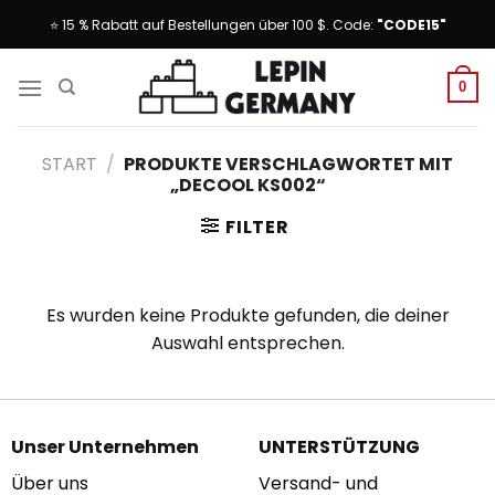
Skip
⭐ 15 % Rabatt auf Bestellungen über 100 $. Code:
"CODE15"
to
content
0
START
/
PRODUKTE VERSCHLAGWORTET MIT
„DECOOL KS002“
FILTER
Es wurden keine Produkte gefunden, die deiner
Auswahl entsprechen.
Unser Unternehmen
UNTERSTÜTZUNG
Über uns
Versand- und