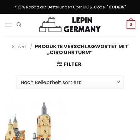
Skip
⭐ 15 % Rabatt auf Bestellungen über 100 $. Code:
"CODE15"
to
content
0
START
/
PRODUKTE VERSCHLAGWORTET MIT
„CIRO UHRTURM“
FILTER