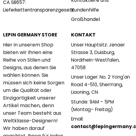
Kontaktiere uns
CA SB657:
Kundenhilfe
Lieferkettentransparenzgesetz
Großhandel
KONTAKT
LEPIN GERMANY STORE
Hier in unserem Shop
Unser Hauptsitz: Jenaer
bieten wir Ihnen eine
Strasse 3, Duisburg,
Reihe von Stilen und
Nordrhein-Westfalen,
Designs, aus denen Sie
47058
wählen können. Sie
Unser Lager: No. 2 Yong'an
müssen sich keine Sorgen
Road 4-510, ShenYang,
um die Qualität oder
Liaoning, CN
Einzigartigkeit unserer
Stunde: 9AM – 5PM
Artikel machen, denn
(Montag– Freitag)
unser Team besteht aus
Email:
Weltklasse-Designern!
contact@lepingermany.
Wir haben darauf
geachtet, Ihnen für jeden