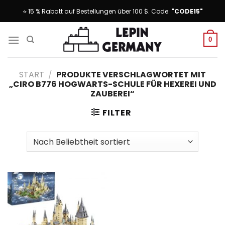
Skip
⭐ 15 % Rabatt auf Bestellungen über 100 $. Code:
"CODE15"
to
content
0
START
/
PRODUKTE VERSCHLAGWORTET MIT
„CIRO B776 HOGWARTS-SCHULE FÜR HEXEREI UND
ZAUBEREI“
FILTER