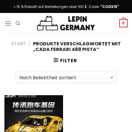
Skip
⭐ 15 % Rabatt auf Bestellungen über 100 $. Code:
"CODE15"
to
content
0
START
/
PRODUKTE VERSCHLAGWORTET MIT
„CADA FERRARI 488 PISTA“
FILTER