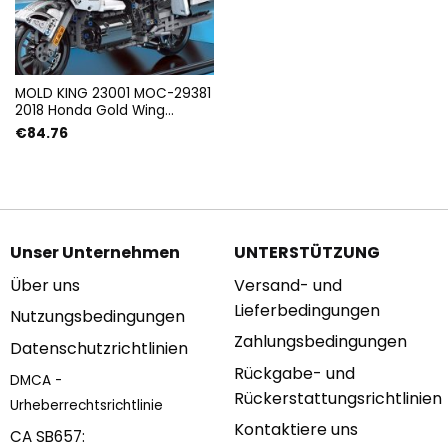
MOLD KING 23001 MOC-29381
2018 Honda Gold Wing
GL1800 (1:7) mit 1328 Teilen
€
84.76
Unser Unternehmen
UNTERSTÜTZUNG
Über uns
Versand- und
Lieferbedingungen
Nutzungsbedingungen
Zahlungsbedingungen
Datenschutzrichtlinien
Rückgabe- und
DMCA -
Rückerstattungsrichtlinien
Urheberrechtsrichtlinie
Kontaktiere uns
CA SB657: