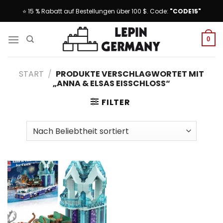
Skip
⭐ 15 % Rabatt auf Bestellungen über 100 $. Code:
"CODE15"
to
content
0
START
/
PRODUKTE VERSCHLAGWORTET MIT
„ANNA & ELSAS EISSCHLOSS“
FILTER