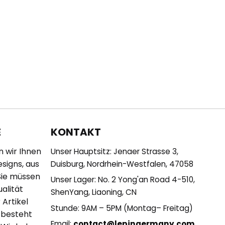
KONTAKT
E
n wir Ihnen
Unser Hauptsitz: Jenaer Strasse 3,
esigns, aus
Duisburg, Nordrhein-Westfalen, 47058
Sie müssen
Unser Lager: No. 2 Yong'an Road 4-510,
alität
ShenYang, Liaoning, CN
 Artikel
Stunde: 9AM – 5PM (Montag– Freitag)
 besteht
Email:
contact@lepingermany.com