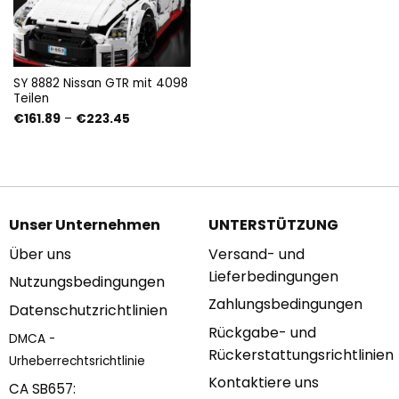
SY 8882 Nissan GTR mit 4098
Teilen
Preisspanne:
€
161.89
–
€
223.45
€161.89
bis
€223.45
Unser Unternehmen
UNTERSTÜTZUNG
Über uns
Versand- und
Lieferbedingungen
Nutzungsbedingungen
Zahlungsbedingungen
Datenschutzrichtlinien
Rückgabe- und
DMCA -
Rückerstattungsrichtlinien
Urheberrechtsrichtlinie
Kontaktiere uns
CA SB657: