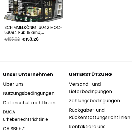
SCHIMMELKÖNIG 16042 MOC-
53084 Pub & amp;
Restaurant Modular ‘ISLET’
Ursprünglicher
Aktueller
€
165.92
€
153.26
mit 3992 Teilen
Preis
Preis
war:
ist:
€165.92
€153.26.
Unser Unternehmen
UNTERSTÜTZUNG
Über uns
Versand- und
Lieferbedingungen
Nutzungsbedingungen
Zahlungsbedingungen
Datenschutzrichtlinien
Rückgabe- und
DMCA -
Rückerstattungsrichtlinien
Urheberrechtsrichtlinie
Kontaktiere uns
CA SB657: