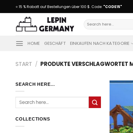
Skip
⭐ 15 % Rabatt auf Bestellungen über 100 $. Code:
"CODE15"
to
content
Suche
nach:
HOME
GESCHÄFT
EINKAUFEN NACH KATEGORIE
START
/
PRODUKTE VERSCHLAGWORTET MI
SEARCH HERE…
Suche
nach:
COLLECTIONS