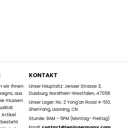
KONTAKT
E
n wir Ihnen
Unser Hauptsitz: Jenaer Strasse 3,
esigns, aus
Duisburg, Nordrhein-Westfalen, 47058
Sie müssen
Unser Lager: No. 2 Yong'an Road 4-510,
alität
ShenYang, Liaoning, CN
 Artikel
Stunde: 9AM – 5PM (Montag– Freitag)
 besteht
Email:
contact@lepingermany.com