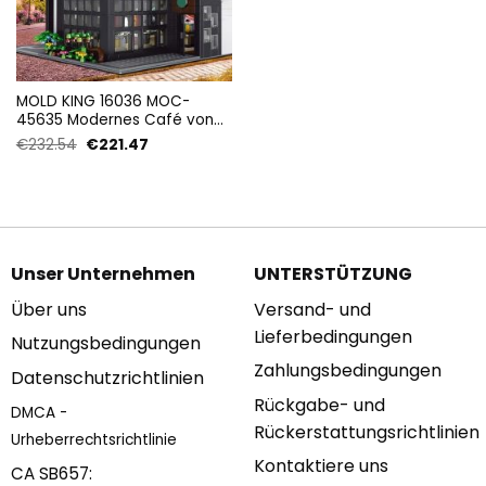
MOLD KING 16036 MOC-
45635 Modernes Café von
Starbucks mit 2728 Teilen
Ursprünglicher
Aktueller
€
232.54
€
221.47
Preis
Preis
war:
ist:
€232.54
€221.47.
Unser Unternehmen
UNTERSTÜTZUNG
Über uns
Versand- und
Lieferbedingungen
Nutzungsbedingungen
Zahlungsbedingungen
Datenschutzrichtlinien
Rückgabe- und
DMCA -
Rückerstattungsrichtlinien
Urheberrechtsrichtlinie
Kontaktiere uns
CA SB657: