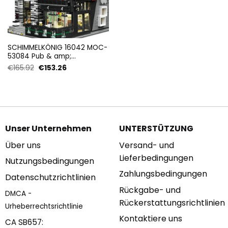
SCHIMMELKÖNIG 16042 MOC-
53084 Pub & amp;
Restaurant Modular ‘ISLET’
Ursprünglicher
Aktueller
€
165.92
€
153.26
mit 3992 Teilen
Preis
Preis
war:
ist:
€165.92
€153.26.
Unser Unternehmen
UNTERSTÜTZUNG
Über uns
Versand- und
Lieferbedingungen
Nutzungsbedingungen
Zahlungsbedingungen
Datenschutzrichtlinien
Rückgabe- und
DMCA -
Rückerstattungsrichtlinien
Urheberrechtsrichtlinie
Kontaktiere uns
CA SB657: