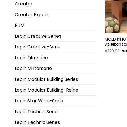
Creator
Creator Expert
FILM
Lepin Creative Series
MOLD KING 
Spielkonso
Lepin Creative-Serie
Ur
€
129.93
€
Pr
Lepin Filmreihe
wa
€1
Lepin Militärserie
Lepin Modular Building Series
Lepin Modular Building-Reihe
Lepin Star Wars-Serie
Lepin Technic Serie
Lepin Technic Series