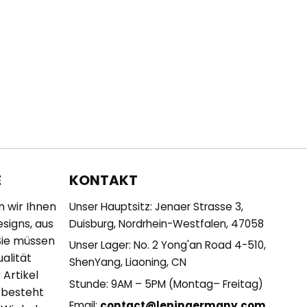
KONTAKT
E
n wir Ihnen
Unser Hauptsitz: Jenaer Strasse 3,
esigns, aus
Duisburg, Nordrhein-Westfalen, 47058
Sie müssen
Unser Lager: No. 2 Yong'an Road 4-510,
alität
ShenYang, Liaoning, CN
 Artikel
Stunde: 9AM – 5PM (Montag– Freitag)
 besteht
Email:
contact@lepingermany.com