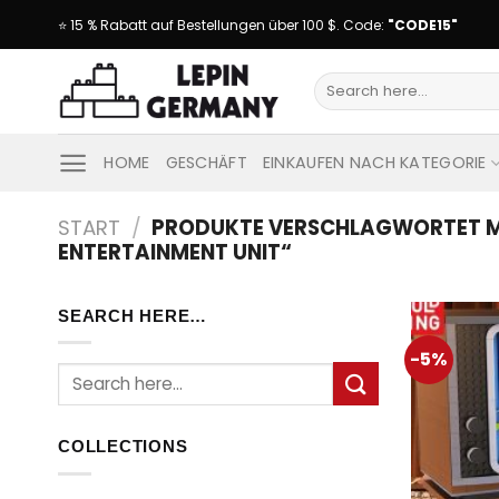
Skip
⭐ 15 % Rabatt auf Bestellungen über 100 $. Code:
"CODE15"
to
content
Suche
nach:
HOME
GESCHÄFT
EINKAUFEN NACH KATEGORIE
START
/
PRODUKTE VERSCHLAGWORTET MI
ENTERTAINMENT UNIT“
SEARCH HERE…
-5%
Suche
nach:
COLLECTIONS