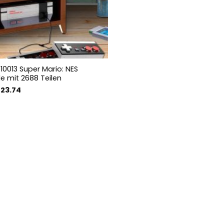
10013 Super Mario: NES
le mit 2688 Teilen
sprünglicher
Aktueller
123.74
eis
Preis
r:
ist:
29.93
€123.74.