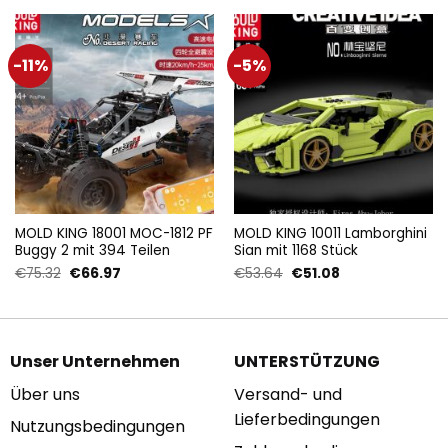
-11%
-5%
MOLD KING 18001 MOC-1812 PF
MOLD KING 10011 Lamborghini
Buggy 2 mit 394 Teilen
Sian mit 1168 Stück
Ursprünglicher
Aktueller
Ursprünglicher
Aktueller
€
75.32
€
66.97
€
53.64
€
51.08
Preis
Preis
Preis
Preis
war:
ist:
war:
ist:
€75.32
€66.97.
€53.64
€51.08.
Unser Unternehmen
UNTERSTÜTZUNG
Über uns
Versand- und
Lieferbedingungen
Nutzungsbedingungen